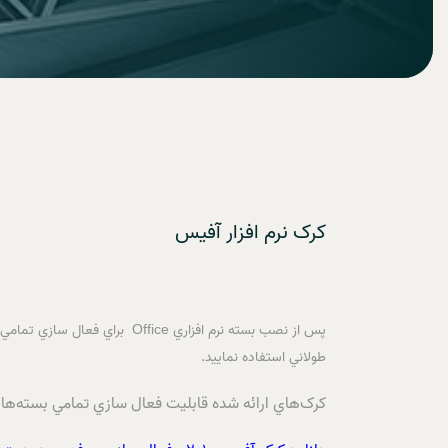
کرک نرم افزار آفيس
طولاني استفاده نماييد.
کرک‌هاي ارائه شده قابليت فعال سازي تمامي بسته‌ها آفيس و برنامه‌هاي isio