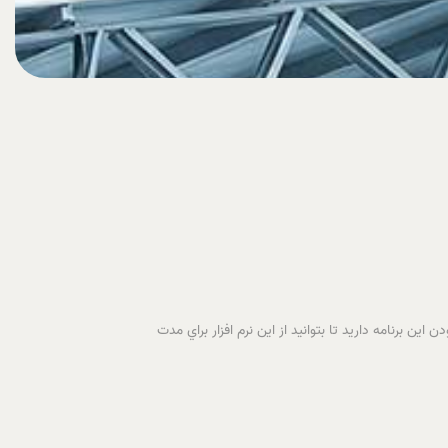
 آفيس و همچنين رفع محدوديت زماني 30 روزه آن شما نياز به کرک نمودن اين برنامه داريد تا بتوانيد از اين نرم افزار براي مدت