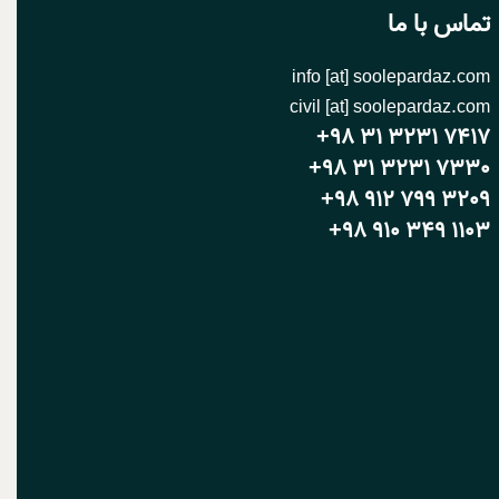
تماس با ما
info [at] soolepardaz.com
civil [at] soolepardaz.com
+98 31 3231 7417
+98 31 3231 7330
+98 912 799 3209
+98 910 349 1103