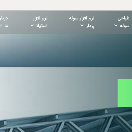
طراحی
نرم افزار سوله
نرم افزار
دربار
سوله
پرداز
استیلا
ما
یس