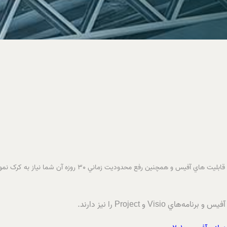
پس از نصب بسته نرم افزاري Office براي فعال سازي تمامي قابليت هاي
V و Project را نيز دارند.