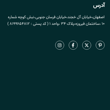
آدرس
اصفهان،خیابان آل خجند،خیابان فرسان جنوبی،نبش کوچه شماره
10 ،ساختمان فیروزه،پلاک 34 ،واحد 1 ( کد پستی : 8199654812 )