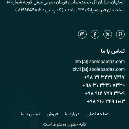
اصفهان،خیابان آل خجند،خیابان فرسان جنوبی،نبش کوچه شماره 10
،ساختمان فیروزه،پلاک 34 ،واحد 1 ( کد پستی : 8199654812 )
تماس با ما
info [at] soolepardaz.com
civil [at] soolepardaz.com
+98 31 3231 7417
+98 31 3231 7330
+98 912 799 3209
+98 910 349 1103
صفحه اصلی
درباره ما
فروش
تماس با ما
کلیه حقوق محفوظ است