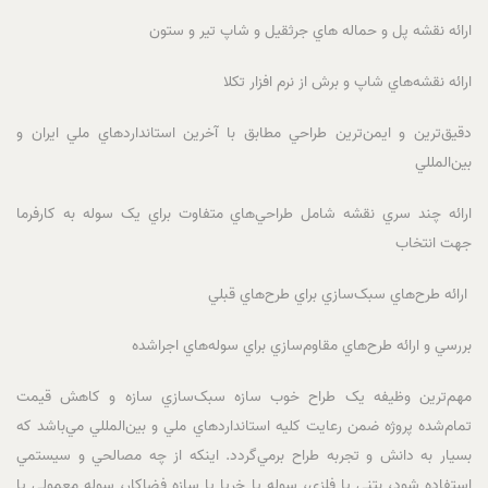
ارائه نقشه پل و حماله هاي جرثقيل و شاپ تير و ستون
ارائه نقشه‌هاي شاپ و برش از نرم افزار تکلا
دقيق‌ترين و ايمن‌ترين طراحي مطابق با آخرين استانداردهاي ملي ايران و
بين‌المللي
ارائه چند سري نقشه شامل طراحي‌هاي متفاوت براي يک سوله به کارفرما
جهت انتخاب
ارائه طرح‌هاي سبک‌سازي براي طرح‌هاي قبلي
بررسي و ارائه طرح‌هاي مقاوم‌سازي براي سوله‌هاي اجراشده
مهم‌ترين وظيفه يک طراح خوب سازه سبک‌سازي سازه و کاهش قيمت
تمام‌شده پروژه ضمن رعايت کليه استانداردهاي ملي و بين‌المللي مي‌باشد که
بسيار به دانش و تجربه طراح برمي‌گردد. اينکه از چه مصالحي و سيستمي
استفاده شود، بتني يا فلزي، سوله يا خرپا يا سازه فضاکار، سوله معمولي يا