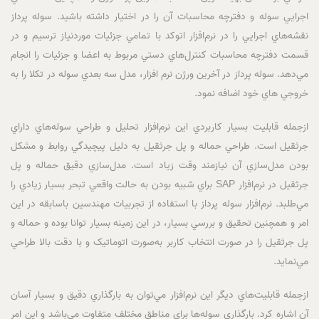
اجرايي سوله و دفترچه محاسبات آن را در اختيار داشته باشيد. سوله پرداز
نقشه‌هاي اجرايي را در نرم‌افزار اتوکد با تمامي جزئيات موردنياز ترسيم و در
قسمت دفترچه محاسبات کنترل‌هاي دستي مربوط به اعضا و جزئيات را انجام
مي‌دهد. سوله پرداز در آخرين ورژن نرم افزار، مدل سه بعدي سوله در تکلا را به
خروجي هاي خود اضافه نمود.
ازجمله قابليت بسيار کاربردي اين نرم‌افزار تحليل و طراحي سوله‌هاي داراي
جرثقيل است. طراحي حماله و پل جرثقيل به دليل پيچيدگي روابط و مشکل
بودن مدل‌سازي آن نيازمند وقت زياد است. مدل‌سازي دقيق حماله و پل
جرثقيل در نرم‌افزار SAP براي شبيه بودن به حالت واقعي تبحر بسيار زيادي را
مي‌طلبد. نرم‌افزار سوله پرداز با استفاده از تجربيات مهندسين باسابقه در اين
امر و همچنين تحقيق و بررسي بسيار، در اين زمينه بسيار توانا بوده و حماله و
پل جرثقيل را در صورت انتخاب کاربر به‌صورت اتوماتيک و با دقت بالا طراحي
مي‌نمايد.
ازجمله قابليت‌هاي ديگر اين نرم‌افزار مي‌توان به بارگذاري دقيق و بسيار آسان
آن اشاره کرد. بارگذاري سوله‌ها براي مناطق مختلف متفاوت مي‌باشد و اين امر