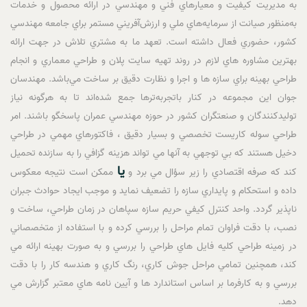
به مديريت کيفيت و معيارهاي فني و مهندسي در ارائه محصول و خدمات
به‌منظور صيانت از سرمايه‌هاي ملي و ارزش‌آفريني مستمر براي جامعه مهندسي
کشور، حضوري فعال داشته است. تعهد ما به مشتري تلاش در جهت ارائه
بهترين مشاوره هاي لازم در روند تهيه سايت پلان و طراحي معماري و انجام
طراحي بهينه براي سازه ها و اجرا و نظارت دقيق بر ساخت مي‌باشد. مهندسان
جوان اين مجموعه در کنار باتجربه‌ترها جمع شده‌اند تا به هرگونه نياز
توليدکنندگان و صنعتگران کشور در حوزه مهندسي عمران پاسخگو باشند. امر
طراحي سوله کاريست تخصصي و بسيار دقيق ، فاکتورهاي مهمي در طراحي
دخيل هستند که بي توجهي به آنها مي تواند هزينه گزافي را به سازنده تحميل
يا
کند که صرفه اقتصادي را زير سؤال مي برد و
ممکن است نتيجه معکوس
داده و استحکام و پايداري سازه را تضعيف نمايد و موجب ايجاد حوادث جبران
ناپذير گردد. واحد کنترل کيفي حريم سازه سپاهان در زمان طراحي، ساخت و
نصب، با دقت فراوان تمام مراحل را بررسي کرده و با استفاده از متخصصاني
در زمينه طراحي کليه فايل هاي طراحي را بررسي و به صورت بهينه ارائه مي
کند، همچنين تمامي مراحل جوش کاري، رنگ کاري و هندسه کار را با دقت
بررسي و به کارفرما بر اساس استاندارد ها و آيين نامه هاي معتبر گزارش مي
دهد.