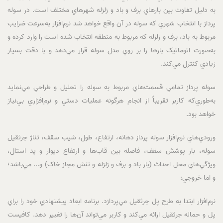
به دليل تفاوت بين بارهاي برف و باد و زلزله شهرهاي مختلف است. در سوله
پرداز با انتخاب شهري که سوله در آن واقع خواهد شد نرم‌افزار به‌سرعت ضرايب
مربوط به باد، برف و زلزله که مربوط به منطقه انتخاب‌ شده است را وارد کرده و
به‌صورت اتوماتيک ‌بارها را بر روي مدل سوله قرار مي‌دهد و با دقت بسيار
زيادي کنترل مي‌کند.
سوله پرداز تمامي قسمت‌هاي مربوط به سوله را تحليل و طراحي مي‌نمايد
به‌طوري‌که کاربر تقريباٌ از انجام هرگونه عمليات دستي و نرم‌افزاري بي‌نياز
خواهد بود.
ورودي‌هاي نرم‌افزار سوله پرداز دهانه، ارتفاع، طول، شيب سقف، تناژ جرثقيل
سوله، بار پوشش سقف، فاصله بين قاب‌ها و ارتفاع ديوار و پد استال،
ويژگي‌هاي محل احداث (بار باد و برف و زلزله و تنش مجاز خاک) و... مي‌باشد؛
و اما خروجي:
نرم‌افزار ابتدا به طرح پل جرثقيل مي‌پردازد. برنامه ابعاد پيشنهادي خود را براي
پل و حماله جرثقيل ارائه مي‌کند و کاربر مي‌تواند آن‌ها را تغيير دهد. کافيست