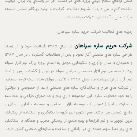
ضمن ارتقاي سطح کيفي پروژه هاي در دست اجرا در راستاي بالا بردن کيفيت
ساخت گام بر مي دارد. از شروع فعاليت، کيفيت و توليد بهنگام اساس فلسفه
حرکت حال و آينده اين شرکت بوده است .
زمينه هاي فعاليت شرکت حريم سازه سپاهان:
شرکت حريم سازه سپاهان
در سال 1385 فعاليت خود را در زمينه
طراحي سازه هاي صنعتي آغاز نمود و پس از مطالعات گسترده ، در سال 1387
و همزمان با سال نوآوري و شکوفايي موفق به اتمام پروژه بزرگ نرم افزار سوله
پرداز ( نخستين نرم افزار تخصصي طراحي سوله در ايران ) گشت و پس از ثبت
نرم افزار در ارديبهشت ماه سال 1388 ، تاکنون موفق شده است توجه بسياري
از شرکت هاي طراح و سازندگان سازه هاي صنعتي (اعم از خصوصي و دولتي)
را به خود معطوف سازد. اين مجموعه داراي پنج واحد مجزاي طراحي و محاسبه
، نظارت و اجرا ( عمران ) ، توسعه بازار ، تحقيق و توسعه ، اداري - مالي و
منابع انساني مي باشد. هم اکنون اين گروه با بکارگيري و استفاده از پيشرفته
ترين تجهيزات و نرم افزارها و بهره مندي از پرسنلي مجرب و همگام با استاندارد
هاي روز دنيا سهم عمده اي در آباداني و ساخت و سازهاي صنعتي کشور دارد.