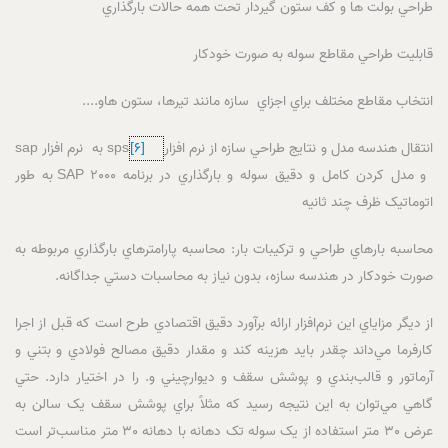
طراحي بولت ها و کف ستون گيردار تحت همه حالات بارگذاري
قابليت طراحي مقاطع سوله به صورت خودکار
انتخاب مقاطع مختلف براي اجزاي سازه مانند تيرها، ستون هاو....
انتقال هندسه مدل و نتايج طراحي سازه از نرم افزارsps
[6]
به نرم افزار sap
و مدل کردن کامل و دقيق سوله و بارگذاري در برنامه SAP 2000 به طور
اتوماتيک ظرف چند ثانيه
محاسبه بارهاي طراحي و ترکيبات بار: محاسبه پارامترهاي بارگذاري مربوطه به
صورت خودکار در هندسه سازه، بدون نياز به محاسبات دستي جداگانه.
از ديگر مزاياي اين نرم‌افزار ارائه برآورد دقيق اقتصادي طرح است که قبل از اجرا
کارفرما مي‌داند چقدر بايد هزينه کند و مقدار دقيق مصالح فولادي و بتني و
آرماتور و قالب‌بندي و پوشش سقف و ديوارچيني و. را در اختيار دارد. حتي
گاهي مي‌توان به اين نتيجه رسيد که مثلاً براي پوشش سقف يک سالن به
عرض 30 متر استفاده از يک سوله تک دهانه با دهانه 30 متر مناسب‌تر است