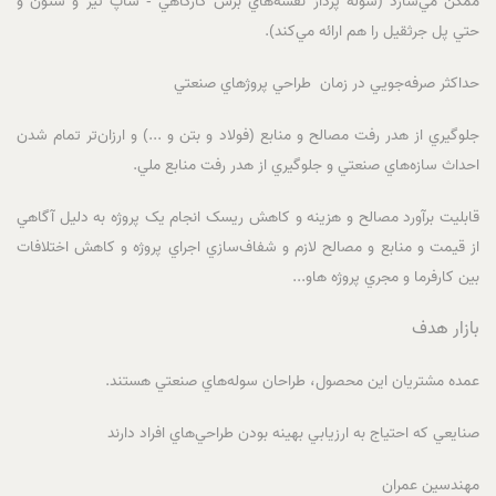
ممکن مي‌سازد (سوله پرداز نقشه‌هاي برش کارگاهي - شاپ تير و ستون و
حتي پل جرثقيل را هم ارائه مي‌کند).
حداکثر صرفه‌جويي در زمان طراحي پروژهاي صنعتي
جلوگيري از هدر رفت مصالح و منابع (فولاد و بتن و ...) و ارزان‌تر تمام شدن
احداث سازه‌هاي صنعتي و جلوگيري از هدر رفت منابع ملي.
قابليت برآورد مصالح و هزينه و کاهش ريسک انجام يک پروژه به دليل آگاهي
از قيمت و منابع و مصالح لازم و شفاف‌سازي اجراي پروژه و کاهش اختلافات
بين کارفرما و مجري پروژه هاو...
بازار هدف
عمده مشتريان اين محصول، طراحان سوله‌هاي صنعتي هستند.
صنايعي که احتياج به ارزيابي بهينه بودن طراحي‌هاي افراد دارند
مهندسين عمران