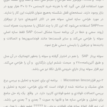
مورد استفاده قرار مي گيرد که با هزينه خريد لايسنس 20 تا 30 هزار يورو در
بازار وجود دارند. نسخه‌هاي قفل شکسته به‌هيچ‌ عنوان قابليت اين کار را ندارند.
در مورد طراحي سازه اصلي سوله هم در اکثر کشورهاي دنيا از نرم‌افزار
SAP2000 استفاده مي‌شود که اين کار با چند اشکال يا محدوديت همراه است
(روند سعي و خطا در آن برنامه نسبتا مشکل است): SAP فقط سازه اصلي
سوله را طراحي مي‌کند و ساير قسمت‌ها مانند فونداسيون‌ها و اتصالات و
بادبندها و جرثقيل را بايستي دستي طرح نمود.
سوله پرداز SAP را هم در اختيار گرفته و سوله را به‌طور اتوماتيک در آن مدل
و طبق آئين‌نامه2800 و مبحث ششم ايران بارگذاري و آن را طراحي مي‌کند.
نرم افزار سوله پرداز داراي خروجي فايل تکلا نيز مي باشد.
2-نرم افزارMicrostran limcon : برنامه اي براي تجزيه و تحليل و بررسي برج
هاي مشبک و ساخته شده از فولاد است که براي طراحي، تجزيه و تحليل و
بررسي اتصالات فولادي و عضو فولادي کاربرد دارد. در واقع يک راه حل جامع
براي تحليل و طراحي سازه ها و قابها به صورت ? بعدي و ? بعدي مي باشد.
اين نرم افزار انواع سازه هاي فولادي و بتني تا ????? عضو خطي را مدل مي