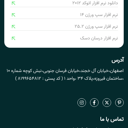
دانلود نرم افزار اتوکد 2012
نرم افزار سپ ورژن 14
نرم افزار سپ ورژن 25.2
نرم افزار درسان دسک
آدرس
اصفهان،خیابان آل خجند،خیابان فرسان جنوبی،نبش کوچه شماره 10
،ساختمان فیروزه،پلاک 34 ،واحد 1 ( کد پستی : 8199654812 )
تماس با ما