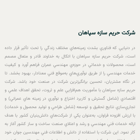
شرکت حريم سازه سپاهان
در دنيايي كه فناوري بشدت زمينه‌هاي مختلف زندگي را تحت تأثير قرار داده
است، شرکت حريم سازه سپاهان با اتکال به خداوند قادر و متعال مصمم
است، محصولات و خدماتي در حوزه‌ي مهندسي عمران فراهم ‌آورد و كيفيت
خدمات مهندسي را از طريق نوآوري‌هاي به‌موقع فني معنادار، بهبود ‌بخشد. تا
در نگاه مشتريان، تحسين‌ برانگيزترين شركت در صنعت خود باشد. شرکت
حريم سازه سپاهان با مأموريت هم‌افزايي علم و ثروت، تحقق اهداف علمي و
اقتصادي (شامل گسترش و كاربرد اختراع و نوآوري در زمينه هاي عمراني) و
تجاري‌سازي نتايج تحقيق و توسعه (شامل طراحي و توليد محصول و خدمات)
با ارزش ‌افزوده فراوان، به‌عنوان يکي از شرکت‌هاي دانش‌بنيان کشور با هدف
ارائه خدمات فني مهندسي و رشد و اعتلاي صنعت ساخت و ساز کشور آغاز به
کار نمود. اين شرکت با استفاده از دانش و اطلاعات فني مهندسين جوان خود