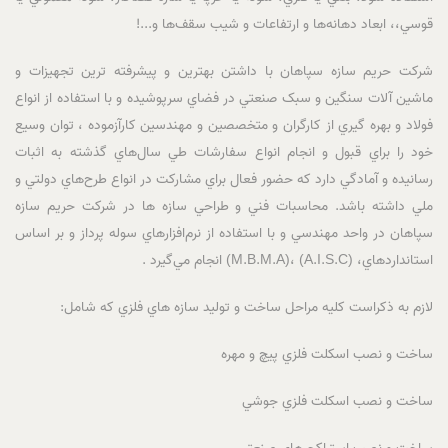
قوسي،، ابعاد دهانه‌ها و ارتفاعات و شيب سقف‌ها و...!
شرکت حريم سازه سپاهان با داشتن بهترين و پيشرفته ترين تجهيزات و
ماشين آلات سنگين و سبک صنعتي در فضاي سرپوشيده و با استفاده از انواع
فولاد و بهره گيري از کارگران و متخصصين و مهندسين کارآزموده ، توان وسيع
خود را براي قبول و انجام انواع سفارشات طي سال‌هاي گذشته به اثبات
رسانيده و آمادگي دارد که حضور فعال براي مشارکت در انواع طرح‌هاي دولتي و
ملي داشته باشد. محاسبات فني و طراحي سازه ها در شرکت حريم سازه
سپاهان در واحد مهندسي و با استفاده از نرم‌افزارهاي سوله پرداز و بر اساس
استانداردهاي، (A.I.S.C) ،(M.B.M.A) انجام مي‌گيرد .
لازم به ذکراست کليه مراحل ساخت و توليد سازه هاي فلزي که شامل:
ساخت و نصب اسکلت فلزي پيچ و مهره
ساخت و نصب اسکلت فلزي جوشي