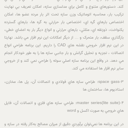
کند. دستورهاي متنوع و کامل براي مدلسازي سازه، امکان تعريف بي نهايت
ترکيب بار، محاسبه اتوماتيک وزن سازه تحت اثر بار مرده عضو ها، امکان
اختصاص بارهاي گره اي، اختصاص بار حرارتي به گره ها، بارهاي گسترده
يکنواخت، ذوزنقه اي، مثلثي، بارهاي حرارتي و انواع ديگر بار به اعضاي خطي،
بارگذاري سقف، بار متحرک و … از ديگر امکانات اين نرم افزار مي باشد. نهايتا
در اين نرم افزار خروجي نقشه هاي CAD را داريم. اين برنامه طراحي انواع
اتصالات ، تجزيه و تحليل گرانش و بار جانبي سازه ها را به طور خودکار انجام
مي دهد. در واقع اين برنامه سازه اصلي سوله را طراحي نمي کند و از خروجي
ساير نرم افزار ها استفاده مي کند.
3-space gass: طراحي سازه هاي فولادي و اتصالات آن، پل ها، مخازن،
استاديوم ها، ساختمان ها
4-master series(lite suite): طراحي سازه هاي فلزي و اتصالات آن، فايل
هاي خروجي به صورت اکسل و word
در اين برنامه ها نمي‌توان برآوردي دقيق از ميزان مصالح به‌کار رفته در سازه و