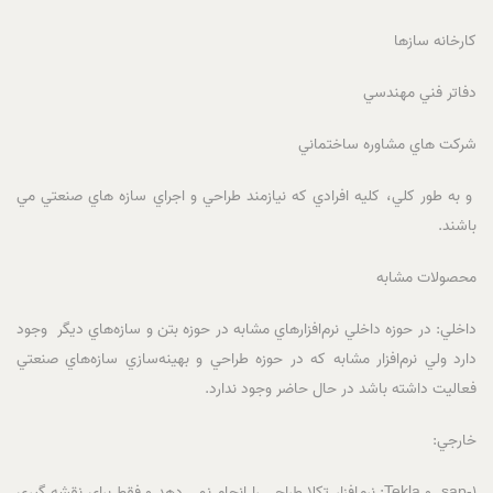
کارخانه سازها
دفاتر فني مهندسي
شرکت هاي مشاوره ساختماني
و به طور کلي، کليه افرادي که نيازمند طراحي و اجراي سازه هاي صنعتي مي
باشند.
محصولات مشابه
داخلي: در حوزه داخلي نرم‌افزارهاي مشابه در حوزه بتن و سازه‌هاي ديگر وجود
دارد ولي نرم‌افزار مشابه که در حوزه طراحي و بهينه‌سازي سازه‌هاي صنعتي
فعاليت داشته باشد در حال حاضر وجود ندارد.
خارجي:
1-sap و Tekla: نرم‌افزار تکلا طراحي را انجام نمي دهد و فقط براي نقشه گيري