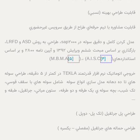
قابليت طراحي بهينه (نسبي)
قابليت مشاوره با تيم حرفه‌اي طراح از طريق سرويس غيرحضوري
مدل کردن کامل و دقيق سوله در sap2000، طراحي به روش ASD و LRFD،
بارگذاري بر اساس مبحث ششم ويرايش 1392 و آيين نامه 2800 و بر اساس
استانداردهاي(A.I.S.C
[4]
) ،.(M.B.M.A
[5]
)
خروجي اتوماتيک نرم افزار قدرتمند TEKLA در کمتر از 5 دقيقه، طراحي سوله
هاي تا ده دهانه مدل سازي انواع سوله شامل سوله هاي با سقف قوسي،
تک شيب، بچه سوله ي يک طرفه و دو طرفه، ستون مياني، جرثقيل، طبقه و
...
طراحي پل جرثقيل (تک پل- دوپل )
طراحي حماله هاي جرثقيل (مفصلي – يکسره )