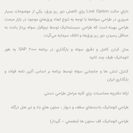
داراي حالت Lost Option براي کاهش دور ريز ورق، يکي از موضوعات بسيار
ضروري در طراحي سوله‌ها با توجه به تنوع ابعاد ورق‌هاي موجود در بازار مبحث
طراحي بهينه است که طراحي سيستماتيک توسط نرم‌افزار سوله پرداز باعث به
حداقل رسيدن دور ريز ورق‌ها و اتلاف سرمايه مي‌گردد.
مدل کردن کامل و دقيق سوله و بارگذاري در برنامه SAP 2000 به طور
اتوماتيک ظرف چند ثانيه
کنترل تنش ها و جابجايي سوله توسط برنامه بر اساس آئين نامه فولاد و
بارگذاري ايران
ارائه دفترچه محاسبات براي کليه مراحل طراحي دستي
طراحي اتوماتيک بادبندهاي سقف و ديوار ، ستون هاي باد و تير نعل درگاه
طراحي اتوماتيک کف ستون ها (مفصلي – گيردار)