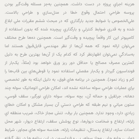
هزينه اجراي پروژه در دست داشت. همچنين به‌جز مسئله وقت‌گير بودن
پروسه طراحي احتمال وقوع خطا در مدل‌سازي و طراحي بالاست.
علي‌الخصوص با ضوابط جديد بارگذاري که در مبحث ششم مقررات ملي ابلاغ‌
شده و به ‌قدري ضوابط کنترلي و بارگذاري پيچيده شده که بدون استفاده از
کامپيوتر اين کار واقعاً پيچيده و وقت‌گير است. همچنين ده‌ها طرح مختلف
مي‌توان ارائه نمود که همه آن‌ها از نظر مهندسي قابل‌قبول هستند اما
به‌سادگي نمي‌توان اظهارنظر کرد که کدام ‌يک از آن‌ها بهترين طرح به دليل
کمترين مصرف مصالح يا حداقل دور ريز ورق خواهد بود (مثلاً، يک‌بار از
فونداسيون گيردار و يک‌بار مفصلي استفاده نمود يا قوطي‌هاي بين قاب‌ها را
کم‌ و زياد نمود). همچنين در برنامه هاي فوق، به دليل اينکه به طور تخصصي
براي عمليات طراحي سوله ساخته نشده اند، امکان طراحي اتوماتيک سوله چند
دهانه، جرثقيل و حماله آن، بچه سوله، سوله داراي نورگير، سقف قوسي،
ستون مياني و نيم طبقه که طراحي دستي آن بسيار مشکل و امکان خطاي
زيادي دارد، وجود ندارد. همچنين بار برف، تنش مجاز خاک، ضريب منطقه اي
زلزله، ارتفاع و ضخامت ديوارها، نوع پوشش سقف، ارتفاع ديوار، شهر محل
احداث سازه، ارتفاع پدستال، تنظيمات زلزله، هندسه سوله هاي مجاور، شرايط
دمايي، جابه جايي مجاز سوله، پي و فنداسيون در اين برنامه ها در نظر گرفته