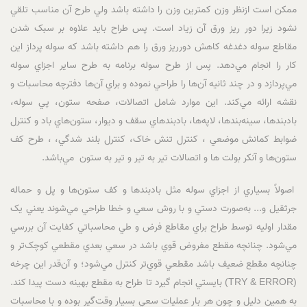
ممکن است ازنظر وزن کمترين وزن را داشته باشد ولي طرح آن مناسب تلقي
نشود زيرا دور ريز ورق آن زياد است. پس طراح بايد علاوه بر سبک شدن
مقاطع سوله دغدغه کاهش دورريز ورق را هم داشته باشد که سوله پرداز اين
کار را انجام مي‌دهد. پس از طرح سوله برنامه به طرح ساير اجزاي سوله
مي‌پردازد و در چند ثانيه آن‌ها را طراحي نموده و براي آن‌ها دفترچه محاسبات و
نقشه ارائه مي‌کند. اين موارد شامل اتصالات، صفحه ‌ستون، پي سوله،
بادبندها، سينه‌بندها، لاپه‌ها، بادبندهاي سقف و ديوار، ستون‌هاي باد و کنترل
ضوابط کمانش موضعي ، کنترل تنش خاک، کنترل بلند شدگي، ، طرح کف
ستون‌ها و آنکر بولت ها و اتصالات تير به تير و تير به ستون مي‌باشد.
اصولاً بسياري از اجزاي سوله مثل بادبندها و کف ستون‌ها و پل و حماله
جرثقيل و... به‌صورت دستي و با روش سعي و خطا طراحي مي‌شوند يعني يک
مقدار اوليه توسط طراح براي مقاطع فرض و طي محاسباتي کفايت آن بررسي
مي‌شود. چنانچه مقطع مفروض قوي باشد در سعي بعدي مقطعي کوچک‌تر و
چنانچه مقطع ضعيف باشد مقطعي قوي‌تر کنترل مي‌شود؛ و آن‌قدر اين چرخه
(TRY & ERROR) بايستي انجام گيرد تا طراح به مقطع بهينه دست پيدا کند.
به همين دليل و چون هر بار عمليات سعي بسيار وقت‌گير بوده و با محاسبات