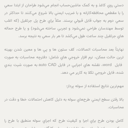
دستي روي کاغذ و به کمک ماشين‌حساب انجام مي‌شود طراحان از ابتدا سعي
را با مقطعي محافظه‌کارانه و با ضريب ايمني بالا شروع مي‌کنند تا حداکثر در
سعي دوم به جواب قابل قبولي برسند. مثلاً براي طرح پل جرثقيل (که اغلب
توسط مهندسان طراحي نمي‌شود و تجربي ساخته مي‌شود) و يا طرح حماله
هاي جرثقيل چند ساعت طول مي‌کشد تا هر بار سعي به نتيجه برسد.
نهايتاً بعد محاسبات اتصالات، کف ستون ها و پي ها و معين شدن بهينه
ترين حالت ممکن، نرم افزار خروجي هاي شامل: دفترچه محاسبات به صورت
فايل word، نقشه هاي اجرايي در فايل auto CAD به صورت شيت بندي
شده، فايل خروجي تکلا به کاربر مي دهد.
مهم‌ترين نتايج استفاده از سوله پرداز:
بالا رفتن سطح ايمني طرح‌هاي سوله به دليل کاهش احتمالات خطا و دقت در
محاسبات.
کامل بودن طرح براي اجرا و کيفيت طرح که اجراي سوله منطبق با طرح را