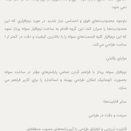
نمي شود.
باوجود محدوديت‌هاي فوق و احساس نياز شديد در مورد نرم‌افزاري که اين
محدوديت‌ها را جبران کند، اين گروه اقدام به ساخت نرم‌افزار سوله پرداز نمود
که اين نرم‌افزار کليه قسمت‌هاي سوله را با بالاترين کيفيت و دقت در کمتر از 1
ساعت طراحي مي‌کند.
مزاياي رقابتي
نرم‌افزار سوله پرداز با فراهم کردن تمامي پارامترهاي مؤثر در ساخت سوله
به‌صورت اتوماتيک امکان طراحي بهينه و استاندارد را براي کاربر فراهم مي
سازد.
ساير قابليت‌ها:
سرعت و دقت در طراحي
قابليت ارزيابي و انطباق طراحي با آيين‌نامه‌هاي مصوب منطقه‌اي