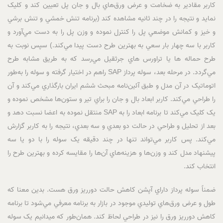
کاربر مقادير به ضخامت و عرض ورق‌هاي بال و جان پل تعيين کند و کليک
نمايد و نتيجه را در چند ثانيه مشاهده کند (برنامه تنش خمشي و تنش برشي
و خيز و کمانش موضعي پل را کنترل نموده و وزن پل را به دست مي‌آورد و
کاربر با سه چهار بار سعي به بهترين طرح دست پيدا مي‌کند.) سپس نوبت به
طرح حماله ها يا تراورس هاي جرثقيل مي‌رسد که به طريق مشابه طرح
مي‌گردد. در مرحله بعد، سوله پرداز SAP راهم در اختيار گرفته و سوله را به‌طور
اتوماتيک در آن مدل و طبق آئين‌نامه مبحث ششم ايران بارگذاري مي‌کند و آن
را طراحي مي‌کند. کاربر ابعاد بال و جان را براي تير و ستون‌ها مشخص نموده و
يک کليک مي‌کند تا برنامه ابعاد را به SAP منتقل نموده به اعضا نسبت دهد و
بعد از تحليل و طراحي در حالت دو بعدي و سه بعدي، نتيجه را به کاربر گزارش
مي‌کند. پس کاربر مي‌تواند تنها در چند دقيقه يک سوله را با دو يا سه
پيشنهاد مدل کند و وزن‌ها و هزينه‌هاي آن‌ها را مقايسه کرده و بهترين طرح را
انتخاب کند.
ضمناً سوله پرداز داراي آپشن کاهش حالت دورريز ورق هست. بدين معنا که
طول و عرض ورق‌هاي توليدي موجود در بازار به برنامه معرفي مي‌شود تا برنامه
کاهش دورريز ورق را نيز در طراحي لحاظ کند. همان‌طور که ميدانيم يک سوله