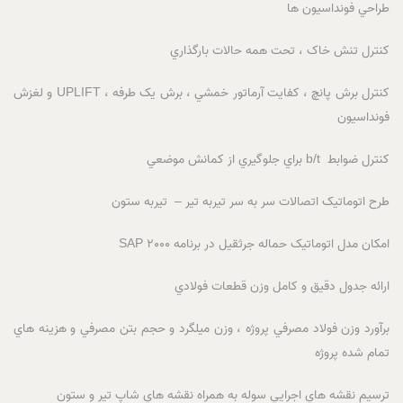
طراحي فونداسيون ها
کنترل تنش خاک ، تحت همه حالات بارگذاري
کنترل برش پانچ ، کفايت آرماتور خمشي ، برش يک طرفه ، UPLIFT و لغزش
فونداسيون
کنترل ضوابط b/t براي جلوگيري از کمانش موضعي
طرح اتوماتيک اتصالات سر به سر تيربه تير – تيربه ستون
امکان مدل اتوماتيک حماله جرثقيل در برنامه SAP 2000
ارائه جدول دقيق و کامل وزن قطعات فولادي
برآورد وزن فولاد مصرفي پروژه ، وزن ميلگرد و حجم بتن مصرفي و هزينه هاي
تمام شده پروژه
ترسيم نقشه هاي اجرايي سوله به همراه نقشه هاي شاپ تير و ستون