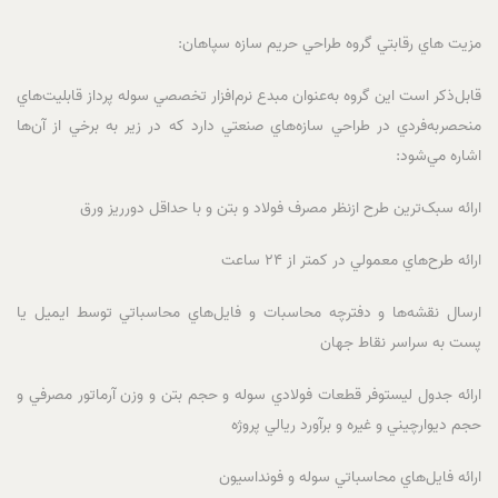
مزيت هاي رقابتي گروه طراحي حريم سازه سپاهان:
قابل‌ذکر است اين گروه به‌عنوان مبدع نرم‌افزار تخصصي سوله پرداز قابليت‌هاي
منحصربه‌فردي در طراحي سازه‌هاي صنعتي دارد که در زير به برخي از آن‌ها
اشاره مي‌شود:
ارائه سبک‌ترين طرح ازنظر مصرف فولاد و بتن و با حداقل دورريز ورق
ارائه طرح‌هاي معمولي در کمتر از 24 ساعت
ارسال نقشه‌ها و دفترچه محاسبات و فايل‌هاي محاسباتي توسط ايميل يا
پست به سراسر نقاط جهان
ارائه جدول ليستوفر قطعات فولادي سوله و حجم بتن و وزن آرماتور مصرفي و
حجم ديوارچيني و غيره و برآورد ريالي پروژه
ارائه فايل‌هاي محاسباتي سوله و فونداسيون