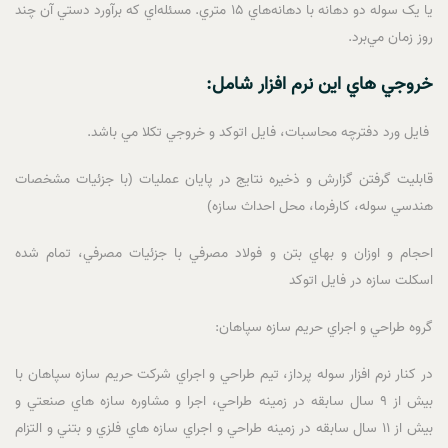
يا يک سوله دو دهانه با دهانه‌هاي 15 متري. مسئله‌اي که برآورد دستي آن چند
روز زمان مي‌برد.
خروجي هاي اين نرم افزار شامل:
فايل ورد دفترچه محاسبات، فايل اتوکد و خروجي تکلا مي باشد.
قابليت گرفتن گزارش و ذخيره نتايج در پايان عمليات (با جزئيات مشخصات
هندسي سوله، کارفرما، محل احداث سازه)
احجام و اوزان و بهاي بتن و فولاد مصرفي با جزئيات مصرفي، تمام شده
اسکلت سازه در فايل اتوکد
گروه طراحي و اجراي حريم سازه سپاهان:
در کنار نرم افزار سوله پرداز، تيم طراحي و اجراي شرکت حريم سازه سپاهان با
بيش از 9 سال سابقه در زمينه طراحي، اجرا و مشاوره سازه هاي صنعتي و
بيش از 11 سال سابقه در زمينه طراحي و اجراي سازه هاي فلزي و بتني و التزام