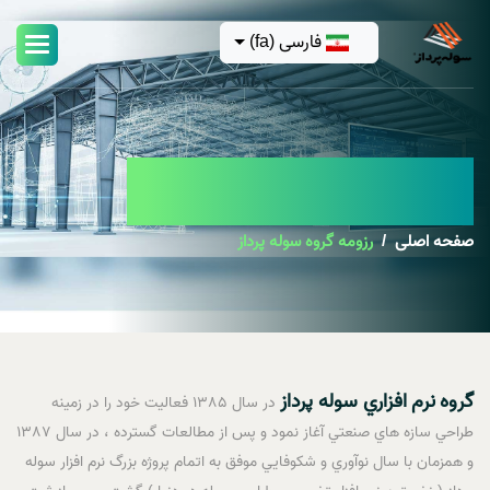
فارسی (fa)
رزومه گروه سوله پرداز
صفحه اصلی
رزومه گروه سوله پرداز
گروه
نرم
افزاري سوله پرداز
در سال 1385 فعاليت خود را در زمينه
طراحي سازه هاي صنعتي آغاز نمود و پس از مطالعات گسترده ، در سال 1387
و همزمان با سال نوآوري و شکوفايي موفق به اتمام پروژه بزرگ نرم افزار سوله