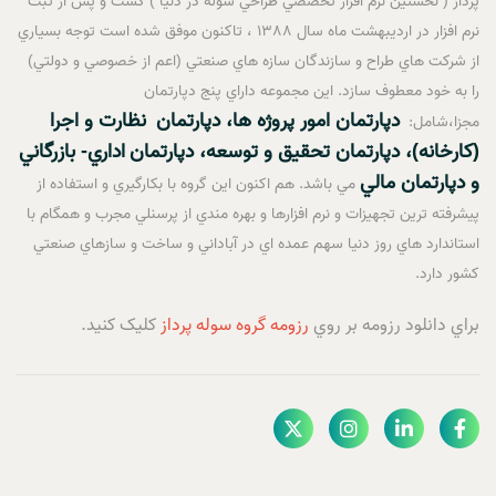
پرداز ( نخستين نرم افزار تخصصي طراحي سوله در دنيا ) گشت و پس از ثبت
نرم افزار در ارديبهشت ماه سال 1388 ، تاکنون موفق شده است توجه بسياري
از شرکت هاي طراح و سازندگان سازه هاي صنعتي (اعم از خصوصي و دولتي)
را به خود معطوف سازد. اين مجموعه داراي پنج دپارتمان
دپارتمان امور پروژه ها، دپارتمان
نظارت و اجرا
مجزا،شامل:
(کارخانه)، دپارتمان تحقيق و توسعه، دپارتمان
اداري- بازرگاني
و دپارتمان مالي
مي باشد. هم اکنون اين گروه با بکارگيري و استفاده از
پيشرفته ترين تجهيزات و نرم افزارها و بهره مندي از پرسنلي مجرب و همگام با
استاندارد هاي روز دنيا سهم عمده اي در آباداني و ساخت و سازهاي صنعتي
کشور دارد.
براي دانلود رزومه بر روي
رزومه گروه سوله پرداز
کليک کنيد.