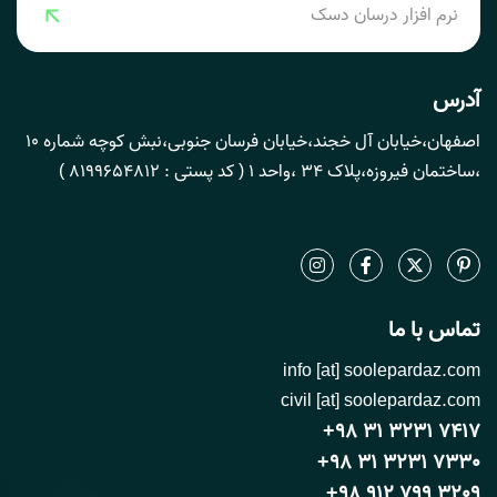
نرم افزار درسان دسک
آدرس
اصفهان،خیابان آل خجند،خیابان فرسان جنوبی،نبش کوچه شماره 10
،ساختمان فیروزه،پلاک 34 ،واحد 1 ( کد پستی : 8199654812 )
تماس با ما
info [at] soolepardaz.com
civil [at] soolepardaz.com
+98 31 3231 7417
+98 31 3231 7330
+98 912 799 3209