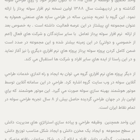
واحد تحقيق و توسعه از سال 1385 تا کنون تمرکز خود را روي طراحي سوله
گذاشته و در ارديبهشت سال 1388 اولين نسخه نرم افزار سوله پرداز را ارائه
نمود. اين گروه با تجربه چندين ساله در طراحي سازه هاي صنعتي همواره به
عنوان مجموعه اي پيشتاز در اين عرصه فعاليت داشته است . به خصوص بعد
از ارائه نرم افزار سوله پرداز تعامل با ساير سازندگان و شرکت هاي فعال (اعم
از خصوصي و دولتي) در اين زمينه بيشتر شده و اين مجموعه در صدد است
ضمن کامل کردن پروژه سوله پرداز پروژه هاي نرم افزاري ديگري را نيز آغاز نمايد
و در اين راستا از ايده هاي ساير افراد و شرکت ها استقبال مي کند.
از ديگر پروژه هاي نرم افزاري گروه مي توان به ايجاد و راه اندازي خدمات طراحي
آنلاين سوله در وب سايت گروه اشاره کرد. طراحي در اين سامانه آنلاين توسط
موتور هوشمند بهينه سازي سوله صورت مي گيرد. اين موتور هوشمند که براي
اولين بار در جهان طراحي گرديده حاصل بيش از 8 سال تجربه طراحي سوله در
تمام نقاط ايران است.
اين واحد همچنين وظيفه طراحي و پياده سازي استراتژي هاي مديريت دانش
در سطح مجموعه و ايجاد يک مخزن دانش و ايجاد شکل مناسب توزيع دانش
و همچنين گردآوري دانش افراد و ارائه آن در شکل سازمان يافته متمرکز و