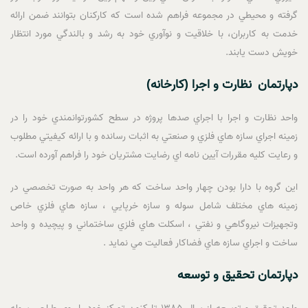
گرفته و محيطي در مجموعه فراهم شده است که کارکنان بتوانند ضمن ارائه
خدمت به کاربران، با خلاقيت و نوآوري خود به رشد و بالندگي مورد انتظار
خويش دست يابند.
دپارتمان
نظارت و اجرا (کارخانه)
واحد نظارت و اجرا با اجراي صدها پروژه در سطح کشورتوانمندي خود را در
زمينه اجراي سازه هاي فلزي و صنعتي به اثبات رسانده و با ارائه کيفيتي مطلوب
و رعايت کليه مقررات آيين نامه اي رضايت مشتريان خود را فراهم آورده است.
اين گروه با دارا بودن چهار واحد ساخت که هر واحد به صورت تخصصي در
زمينه هاي مختلف شامل سوله و سازه خرپايي ، سازه هاي فلزي خاص
وتجهيزات نيروگاهي و نفتي ، اسکلت هاي فلزي ساختماني و پيچيده و واحد
ساخت و اجراي سازه هاي فضاکار فعاليت مي نمايد .
دپارتمان تحقيق و توسعه