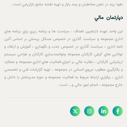
نفوذ برند در ذهن مخاطبان و رصد بازار و تهيه نقشه جامع بازاريابي است .
دپارتمان مالي
اين واحد عهده دارتعيين اهداف ، سياست ها و برنامه ريزي براي برنامه هاي
اداري مجموعه و سياست گذاري در خصوص مسائل پرسنلي بر اساس آئين
نامه اداري ، سياست گذاري در خصوص جذب و نگهداري ، آموزش و ارتقاء و
توانايي هاي کيفي کارکنان مجموعه وتوانمندسازي کارکنان و طراحي سيستم
ارزشيابي کارکنان ، نظارت عالي بر اجراي فعاليت هاي اداري مجموعه و عملکرد
و بکارگيري مطلوب نيروي انساني در مجموعه ، تهيه گزارشات فني و تخصصي
اداري ، برقراري ارتباط مربوط به فعاليت مجموعه و حوزه مديرعامل با داخل و
خارج مجموعه ، انجام امور مالي و... است .