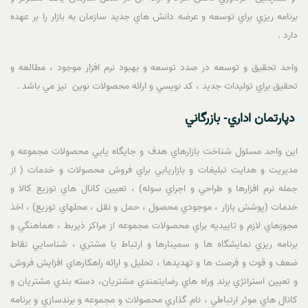
برنامه ريزي براي توسعه و عرضه دانش هاي جديد سازمان به بازار را بر عهده
دارد .
واحد تحقيق و توسعه در صدد توسعه و بهبود نرم افزار موجود ، مطالعه و
تحقيق براي توليدات جديد ، کد نويسي و ارائه محصولات نوين نيز مي باشد .
دپارتمان اداري- بازرگاني
اين واحد مسئول شناخت بازارهاي هدف و جايگاه يابي محصولات مجموعه و
مديريت و هدايت تبليغات و بازاريابي براي فروش محصولات و خدمات ( از
جمله نرم افزارها و طراحي و اجراي سوله) ، تعيين کانال هاي توزيع کالا و
خدمات (پوشش بازار ، موجودي محصول ، حمل و نقل ، محلهاي توزيع) ، اخذ
مجوزهاي لازم و تاييديه براي محصولات مجموعه از مراکز ذيربط ، هماهنگي و
برنامه ريزي نمايشگاه ها و سمينارها و ارتباط با مشتري ، شناسايي نقاط
ضعف و قوت و فرصت ها و تهديدها ، تحليل و ارائه راهکارهاي افزايش فروش
و تعيين استراتژي برند وراه هاي رضايتمندي مشتريان، دسته بندي مشتريان و
کانال هاي موثر ارتباطي ، نام گذاري محصولات و مجموعه و برندسازي و برنامه