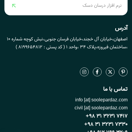
نرم افزار درسان دسک
آدرس
اصفهان،خیابان آل خجند،خیابان فرسان جنوبی،نبش کوچه شماره 10
،ساختمان فیروزه،پلاک 34 ،واحد 1 ( کد پستی : 8199654812 )
تماس با ما
info [at] soolepardaz.com
civil [at] soolepardaz.com
+98 31 3231 7417
+98 31 3231 7330