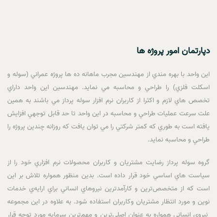
دپارتمان امور پروژه ها
اين واحد با بهره مندي از مهندسين مجرب ماهانه ده ها پروژه عمراني (سوله و
اسکلت فلزي) را طراحي و محاسبه مي نمايد. مهندسين اين واحد داراي
تخصص هاي لازم و اکثرا از کاربران نرم افزار سوله پرداز مي باشند به همين
علت سرعت عمليات طراحي و محاسبه در اين واحد تا حد قابل توجهي افزايش
يافته است به طوري که کمتر شرکتي را مي توان يافت که روزانه چندين پروژه را
طراحي و محاسبه نمايد.
گروه سوله پرداز رضايت مشتريان و کاربران محصولات نرم افزاري خود را از
سياست هاي اساسي خود قرار داده است. بدين منظور همواره تلاش بر اين
است که از متخصص‌ترين و کارآمدترين نيروهاي انساني براي ارايه‌ي خدمات
نوين و مورد انتظار مشتريان وکاربران استفاده شود. به علاوه در اين مجموعه
نيروي انساني همواره به عنوان اصلي‌ترين و مهم‌ترين سرمايه مورد توجه قرار