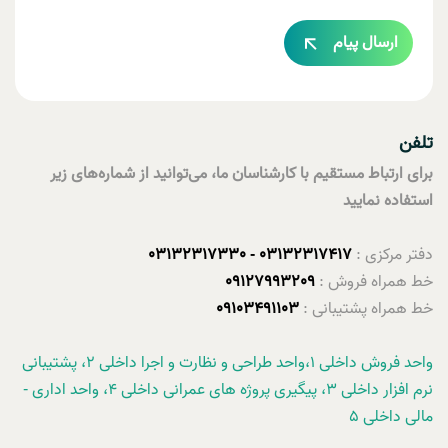
ارسال پیام
تلفن
برای ارتباط مستقیم با کارشناسان ما، می‌توانید از شماره‌های زیر
استفاده نمایید
دفتر مرکزی :
03132317417 - 03132317330
خط همراه فروش :
09127993209
خط همراه پشتیبانی :
09103491103
واحد فروش داخلی 1،واحد طراحی و نظارت و اجرا داخلی 2، پشتيبانی
نرم افزار داخلی 3، پيگيری پروژه های عمرانی داخلی 4، واحد اداری -
مالی داخلی 5