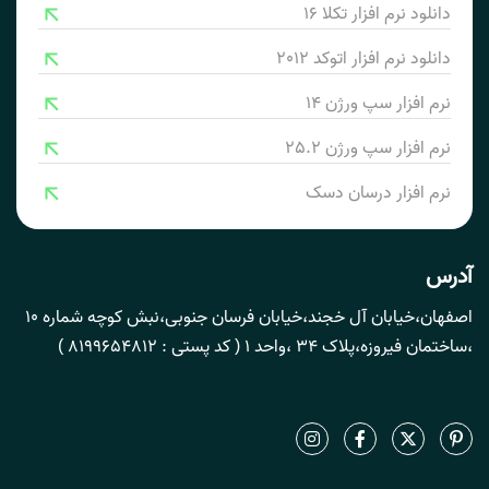
دانلود نرم افزار تکلا 16
دانلود نرم افزار اتوکد 2012
نرم افزار سپ ورژن 14
نرم افزار سپ ورژن 25.2
نرم افزار درسان دسک
آدرس
اصفهان،خیابان آل خجند،خیابان فرسان جنوبی،نبش کوچه شماره 10
،ساختمان فیروزه،پلاک 34 ،واحد 1 ( کد پستی : 8199654812 )